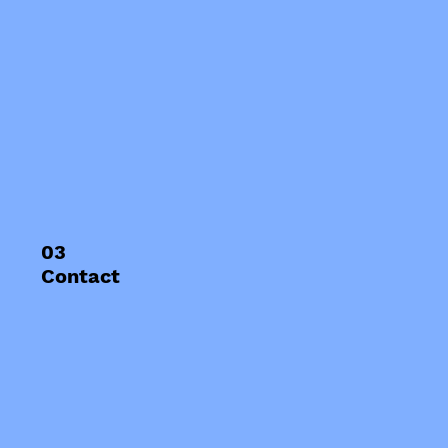
03
Contact
eric.ressant@rugby-quimper.fr