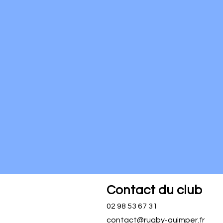
Contact du club
02 98 53 67 31
contact@rugby-quimper.fr