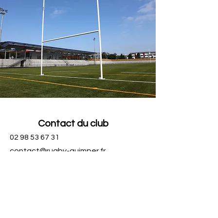
Contact du club
02 98 53 67 31
contact@rugby-quimper.fr
Adresse
59 Allée Loïc Caradec,
29000, Quimper