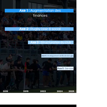
Axe 1 :
Augmentation des
finances
Axe 2 :
Rugby loisir & social
Axe 3 :
Structuration du club
Axe 4 :
Développement de l'École de rugby
Axe 5 :
Séniors
2015
2019
2022
2024
2025