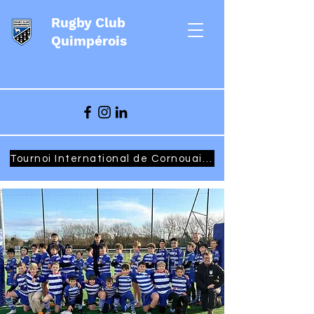
Rugby Club
Quimpérois
Tournoi International de Cornouaille - Samedi 27 & Dimanche 28 mars 2027