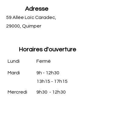
Adresse
59 Allée Loïc Caradec,
29000, Quimper
Horaires d'ouverture
Lundi
Fermé
Mardi
​9h - 12h30
​13h15 - 17h15
Mercredi
​9h30 - 12h30
​13h15 - 17h30
Jeudi
​13h - 18h
Vendredi
​14h - 20h