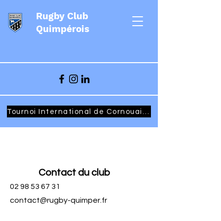
Rugby Club
Quimpérois
Tournoi International de Cornouaille - Samedi 27 & Dimanche 28 mars 2027
Contact du club
02 98 53 67 31
contact@rugby-quimper.fr