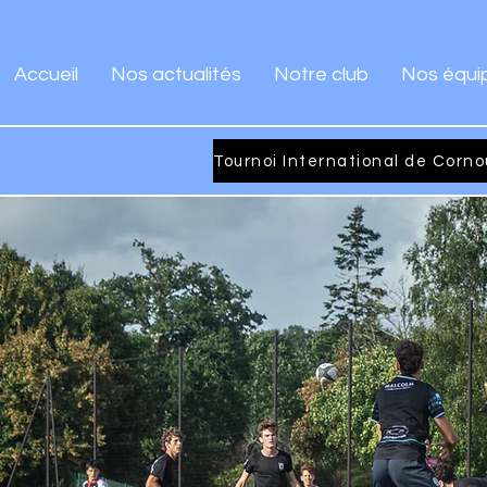
Accueil
Nos actualités
Notre club
Nos équi
guer rugby à haute dose & pro