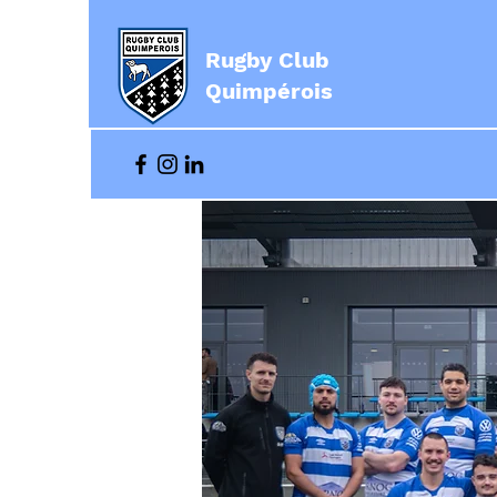
Rugby Club
Quimpérois