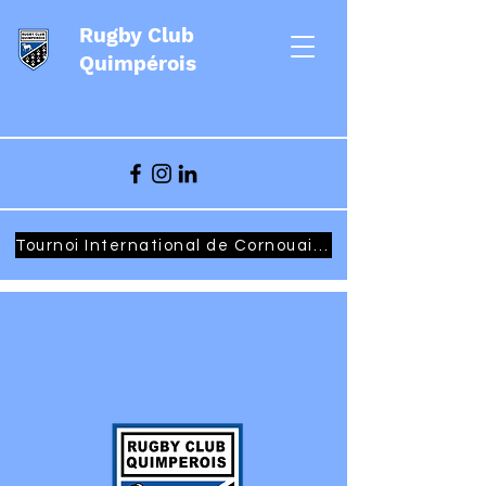
Rugby Club
Quimpérois
Tournoi International de Cornouaille - Samedi 27 & Dimanche 28 mars 2027