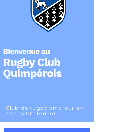
Bienvenue au
Rugby Club
Quimpérois
Club de rugby amateur en
terres bretonnes