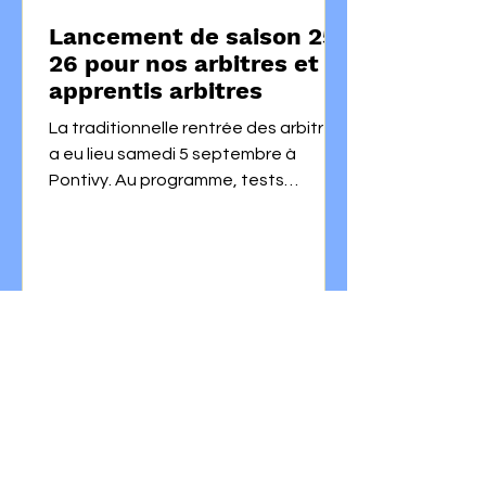
Lancement de saison 25-
26 pour nos arbitres et
apprentis arbitres
La traditionnelle rentrée des arbitres
a eu lieu samedi 5 septembre à
Pontivy. Au programme, tests
physiques et ateliers techniques,
mais aussi rappel des consignes pour
la nouvelle saison. Bonne saison à
tous ! C’est reparti pour Romain,
Benoît, Weltas, Tady, Argan, JB et
Christophe.
Contact du club
02 98 53 67 31
contact@rugby-quimper.fr